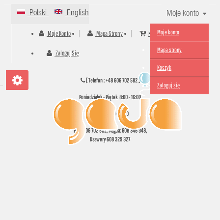
Polski
English
Moje konto
Moje konto
Moje Konto
Mapa Strony
Koszyk
Mapa strony
Zaloguj Się
Koszyk
[ Telefon :
+48
606 702 582
]
Zaloguj się
Poniedziałek - Piątek 8:00 - 16:00
Sobota 10:00 - 14:00
Piotr
606 702 582,
Magda:
608 346 348,
Ksawery
608 329 327