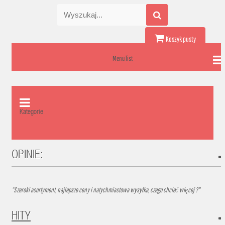
Koszyk pusty
Menu list
Kategorie
OPINIE:
“Szeroki asortyment, najlepsze ceny i natychmiastowa wysyłka, czego chcieć więcej ?"
HITY